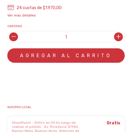
24
cuotas de
$1.970,00
Ver más detalles
CANTIDAD
MEDIOS DE ENVÍO
CALCULAR
No sé mi código postal
NUESTRO LOCAL
ShowRoom - Retiro en 24 hs luego de
Gratis
realizar el pedido.
Av. Rivadavia 12986.
Ramos Mejia, Buenos Aires. Atención de