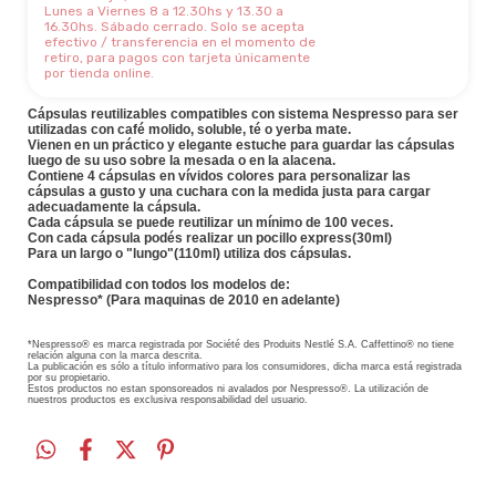
Lunes a Viernes 8 a 12.30hs y 13.30 a
16.30hs. Sábado cerrado. Solo se acepta
efectivo / transferencia en el momento de
retiro, para pagos con tarjeta únicamente
por tienda online.
Cápsulas reutilizables compatibles con sistema Nespresso para ser
utilizadas con café molido, soluble, té o yerba mate.
Vienen en un práctico y elegante estuche para guardar las cápsulas
luego de su uso sobre la mesada o en la alacena.
Contiene 4 cápsulas en vívidos colores para personalizar las
cápsulas a gusto y una cuchara con la medida justa para cargar
adecuadamente la cápsula.
Cada cápsula se puede reutilizar un mínimo de 100 veces.
Con cada cápsula podés realizar un pocillo express(30ml)
Para un largo o "lungo"(110ml) utiliza dos cápsulas.
Compatibilidad con todos los modelos de:
Nespresso* (Para maquinas de 2010 en adelante)
*Nespresso® es marca registrada por Société des Produits Nestlé S.A. Caffettino® no tiene
relación alguna con la marca descrita.
La publicación es sólo a título informativo para los consumidores, dicha marca está registrada
por su propietario.
Estos productos no estan sponsoreados ni avalados por Nespresso®. La utilización de
nuestros productos es exclusiva responsabilidad del usuario.