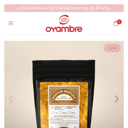
La Excelencia en Café desde hace mas de 40 años.
0
1
/
4