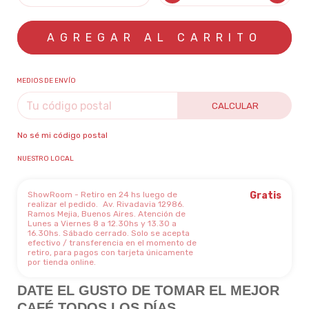
MEDIOS DE ENVÍO
CALCULAR
No sé mi código postal
NUESTRO LOCAL
ShowRoom - Retiro en 24 hs luego de
Gratis
realizar el pedido.
Av. Rivadavia 12986.
Ramos Mejia, Buenos Aires. Atención de
Lunes a Viernes 8 a 12.30hs y 13.30 a
16.30hs. Sábado cerrado. Solo se acepta
efectivo / transferencia en el momento de
retiro, para pagos con tarjeta únicamente
por tienda online.
DATE EL GUSTO DE TOMAR EL MEJOR
CAFÉ TODOS LOS DÍAS.