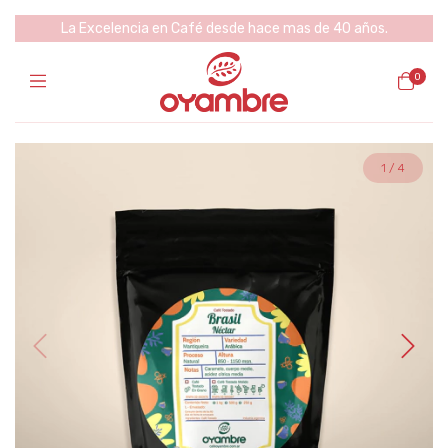
La Excelencia en Café desde hace mas de 40 años.
0
1
/
4